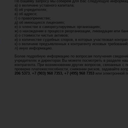
По Вашему запросу мы соберем для Вас следующую информаци
а) о величине уставного капитала;
б) об учредителях;
в) об адресе;
г) о правопреемстве;
д) об имеющихся лицензиях;
е) о членстве в саморегулируемых организациях;
ж) о нахождении в процессе реорганизации, ликвидации или бан
з) о стоимости чистых активов;
и) о количестве судебных споров, в которых участвовал контраг
м
к) о величине предъявленных к контрагенту исковых требований
л) иную информацию.
Более подробную информацию по вопросам получения сведений
учредителях и директорах Вы можете посмотреть в разделе наш
контрагента. При возникновении других вопросов, связанных с
проверке платежеспособности, снижении рисков, задавайте во
206 5373
,
+7 (903) 968 7353,
+7 (495) 968 7353
или электронной 