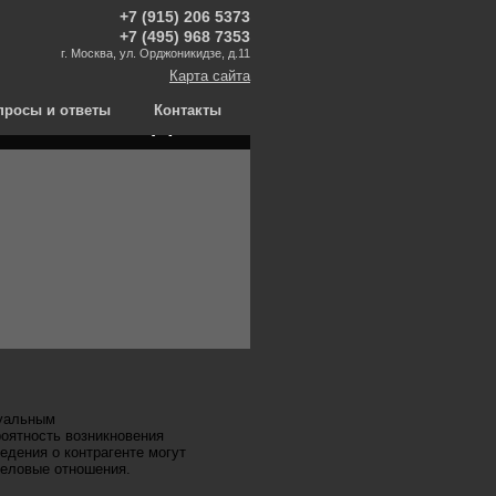
+7 (915) 206 5373
+7 (495) 968 7353
г. Москва, ул. Орджоникидзе, д.11
Карта сайта
лее - 100 дел
В сред
просы и ответы
Контакты
дуальным
оятность возникновения
едения о контрагенте могут
деловые отношения.