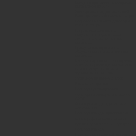
Консультирование по вопросам
договорной работы
Экспертиза предоставленной
Вами договорной документации.
Подготовка проекта договорной
документации
Подготовка комплекта
документов, юридически
связанных с исполнением
договора.
Присутствие юриста при
обсуждении или заключении
договора.
Консультирование по вопросам
участия в размещении заказов
для государственных и
муниципальных нужд.
Судебное решение споров
Взыскание долгов
Договор купли-продажи
Договор возмездного оказания
услуг
Договор аренды здания или
сооружения
Договор аренды предприятия
Договор финансовой аренды
Аренда транспортных средств
Договор аренды
Гражданско-правовой договор