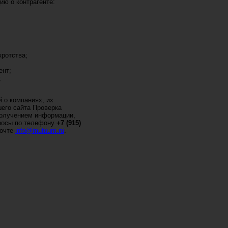
ю о контрагенте:
кротства;
ент;
;
 о компаниях, их
его сайта Проверка
 получением информации,
просы по телефону
+7 (915)
почте
info@mutuum.ru
.