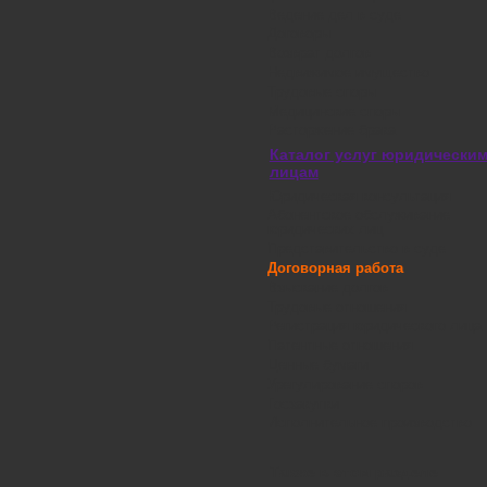
Ведение дел в суде
Договоры
Возврат долгов
Недвижимое имущество
Трудовые споры
Медицинские споры
Расторжение брака
Каталог услуг юридически
лицам
Юридическая консультация
Абонентское обслуживание
юридических лиц
Представительство в суде
Договорная работа
Взыскание долгов
Трудовые отношения
Регистрация юридического лица
Патентные отношения
Ценные бумаги
Урегулирование споров
Госзакупки
Исполнительное производство
Также в этом разделе