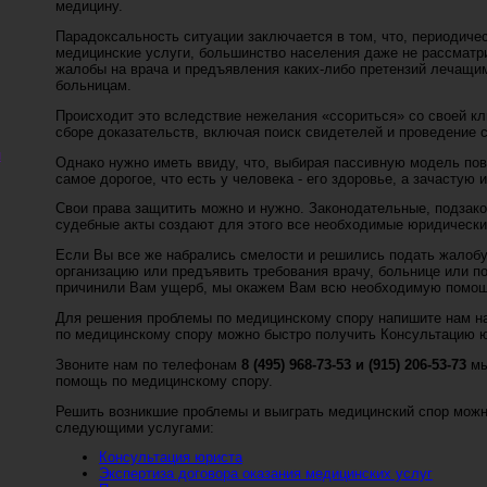
медицину.
Парадоксальность ситуации заключается в том, что, периодиче
медицинские услуги, большинство населения даже не рассматр
жалобы на врача и предъявления каких-либо претензий лечащи
больницам.
Происходит это вследствие нежелания «ссориться» со своей кли
сборе доказательств, включая поиск свидетелей и проведение 
м
Однако нужно иметь ввиду, что, выбирая пассивную модель пов
самое дорогое, что есть у человека - его здоровье, а зачастую и
Свои права защитить можно и нужно. Законодательные, подзако
судебные акты создают для этого все необходимые юридически
Если Вы все же набрались смелости и решились подать жалобу
организацию или предъявить требования врачу, больнице или п
причинили Вам ущерб, мы окажем Вам всю необходимую помощ
Для решения проблемы по медицинскому спору напишите нам н
по медицинскому спору можно быстро получить Консультацию ю
Звоните нам по телефонам
8 (495) 968-73-53 и (915) 206-53-73
мы
помощь по медицинскому спору.
Решить возникшие проблемы и выиграть медицинский спор мож
следующими услугами:
Консультация юриста
Экспертиза договора оказания медицинских услуг