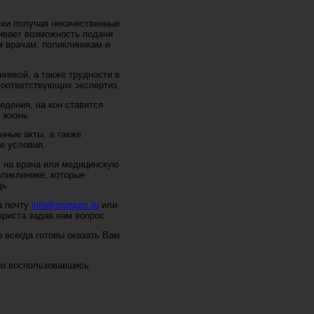
ски получая некачественные
ивает возможность подачи
м врачам, поликлиникам и
никой, а также трудности в
соответствующих экспертиз.
едения, на кон ставится
 жизнь.
нные акты, а также
е условия.
 на врача или медицинскую
оликлинике, которые
ь.
а почту
info@mutuum.ru
или
риста задав нам вопрос.
 всегда готовы оказать Вам
но воспользовавшись