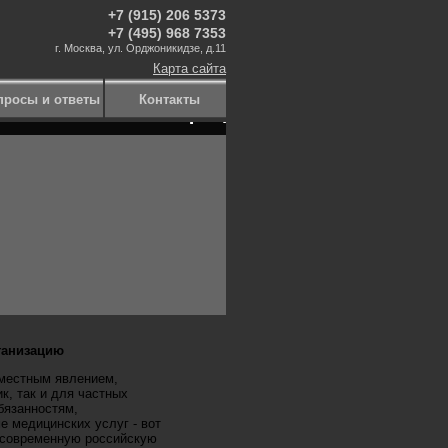
+7 (915) 206 5373
+7 (495) 968 7353
г. Москва, ул. Орджоникидзе, д.11
Карта сайта
м в производстве находится -
просы и ответы
Контакты
ганизацию
местным явлением,
к, так и для частных
бязанностям,
е медицинских услуг - вот
х современную российскую