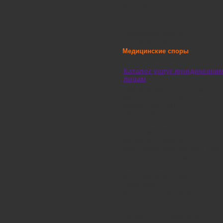
Ведение дел в суде
Договоры
Возврат долгов
Недвижимое имущество
Трудовые споры
Медицинские споры
Расторжение брака
Каталог услуг юридически
лицам
Юридическая консультация
Абонентское обслуживание
юридических лиц
Представительство в суде
Договорная работа
Взыскание долгов
Трудовые отношения
Регистрация юридического лица
Патентные отношения
Ценные бумаги
Урегулирование споров
Госзакупки
Исполнительное производство
Также в этом разделе